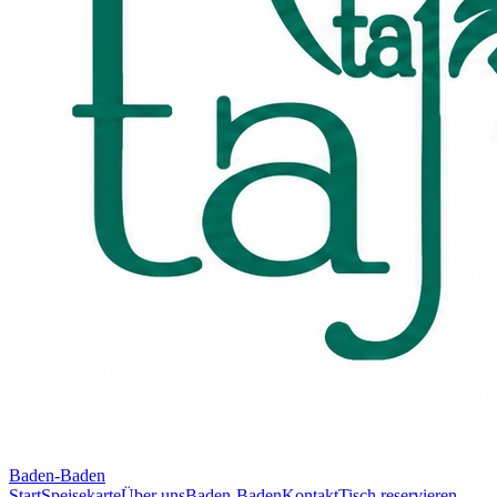
Baden-Baden
Start
Speisekarte
Über uns
Baden-Baden
Kontakt
Tisch reservieren